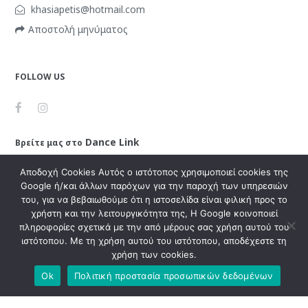
khasiapetis@hotmail.com
Αποστολή μηνύματος
FOLLOW US
Dance
Link
Βρείτε μας στο
Aποδοχή Cookies Αυτός ο ιστότοπος χρησιμοποιεί cookies της
Google ή/και άλλων παρόχων για την παροχή των υπηρεσιών
του, για να βεβαιωθούμε ότι η ιστοσελίδα είναι φιλική προς το
Κλασσικό Μπαλέτο (Vaganova)
χρήστη και την λειτουργικότητα της, Η Google κοινοποιεί
Κλασικό Μπαλέτο ISTD
πληροφορίες σχετικά με την από μέρους σας χρήση αυτού του
ιστότοπου. Με τη χρήση αυτού του ιστότοπου, αποδέχεστε τη
Σύγχρονο – Contemporary (Limon/Release)
χρήση των cookies.
Μοντέρνο – Modern (ISTD)
Ok
Πολιτική προστασία προσωπικών δεδομένων
Acro Dance (Σύγχρονο με ακροβατικά για μικρές ηλικίες)
Hip Hop – Commercial Dance